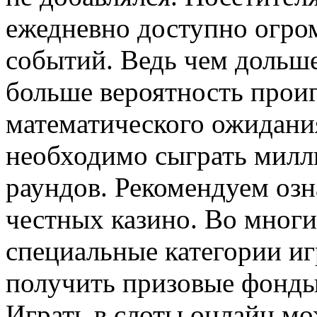
ежедневно доступно огро
событий. Ведь чем дольше
больше вероятность прои
математического ожидани
необходимо сыграть милл
раундов. Рекомендуем озн
честных казино. Во многи
специальные категории иг
получить призовые фонды 
Играть в слоты онлайн мо