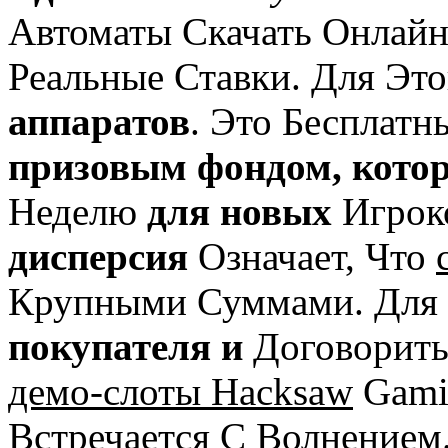
Автоматы
Скачать Онлай
Реальные
Ставки
.
Для Это
аппаратов
.
Это Бесплатн
призовым фондом,
кото
Неделю
для новых
Игрок
дисперсия
Означает, Что
Крупными
Суммами
.
Для
покупателя и
Договорить
демо-слоты Hacksaw
Gami
Встречается С
Волнением