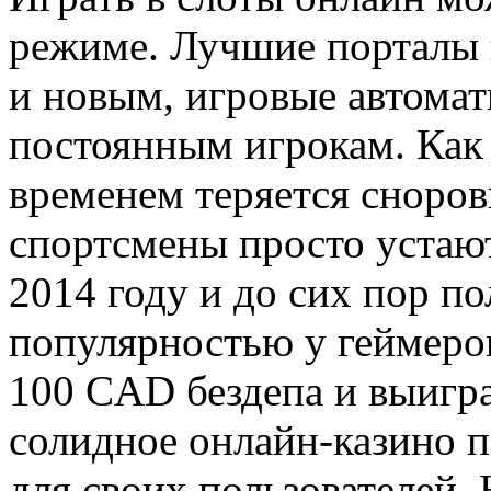
режиме. Лучшие порталы 
и новым, игровые автомат
постоянным игрокам. Как 
временем теряется сноров
спортсмены просто устают
2014 году и до сих пор п
популярностью у геймеро
100 CAD бездепа и выигр
солидное онлайн-казино 
для своих пользователей. 