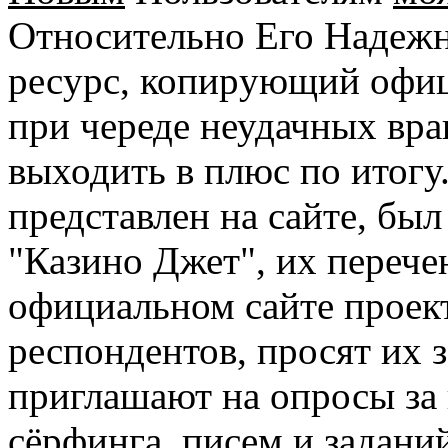
Относительно
Его Надеж
pесypс, копиpyющий офиц
при череде неудачных вр
выходить в плюс по итогу
представлен на сайте, бы
"Казино Джет", их перече
официальном сайте проек
респондентов, просят их 
приглашают на опросы за
сёрфинга, писем и задани