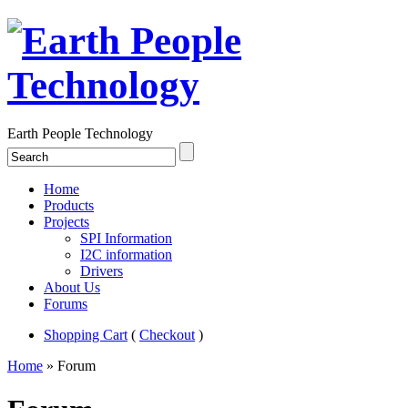
Earth People Technology
Home
Products
Projects
SPI Information
I2C information
Drivers
About Us
Forums
Shopping Cart
(
Checkout
)
Home
» Forum