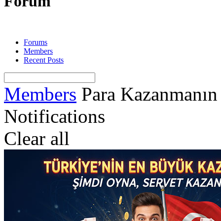
Forum
Forums
Members
Recent Posts
Members
Para Kazanmanın 
Notifications
Clear all