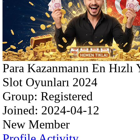
Para Kazanmanın En Hızlı 
Slot Oyunları 2024
Group: Registered
Joined: 2024-04-12
New Member
Profile
Activity