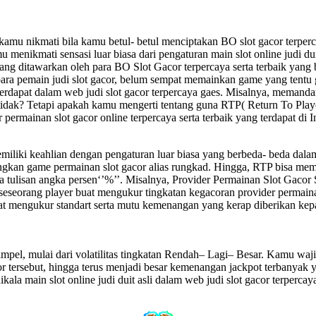
kamu nikmati bila kamu betul- betul menciptakan BO slot gacor terper
enikmati sensasi luar biasa dari pengaturan main slot online judi duit 
ng ditawarkan oleh para BO Slot Gacor terpercaya serta terbaik yang ba
u para pemain judi slot gacor, belum sempat memainkan game yang ten
 terdapat dalam web judi slot gacor terpercaya gaes. Misalnya, memand
tidak? Tetapi apakah kamu mengerti tentang guna RTP( Return To Player
permainan slot gacor online terpercaya serta terbaik yang terdapat di I
miliki keahlian dengan pengaturan luar biasa yang berbeda- beda dala
enangkan game permainan slot gacor alias rungkad. Hingga, RTP bisa
tulisan angka persen‘’%’’. Misalnya, Provider Permainan Slot Gacor 
seseorang player buat mengukur tingkatan kegacoran provider permainan 
mengukur standart serta mutu kemenangan yang kerap diberikan kepada
simpel, mulai dari volatilitas tingkatan Rendah– Lagi– Besar. Kamu w
t gacor tersebut, hingga terus menjadi besar kemenangan jackpot terba
ala main slot online judi duit asli dalam web judi slot gacor terpercaya 