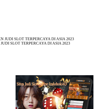
UDI SLOT TERPERCAYA DI ASIA 2023