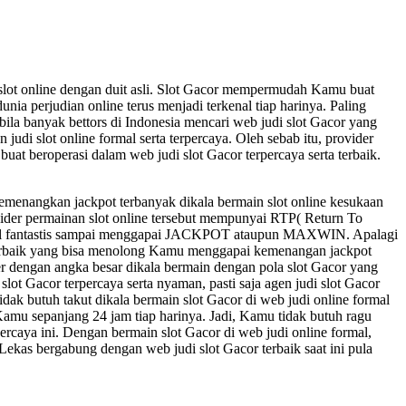
slot online dengan duit asli. Slot Gacor mempermudah Kamu buat
ia perjudian online terus menjadi terkenal tiap harinya. Paling
bila banyak bettors di Indonesia mencari web judi slot Gacor yang
judi slot online formal serta terpercaya. Oleh sebab itu, provider
uat beroperasi dalam web judi slot Gacor terpercaya serta terbaik.
menangkan jackpot terbanyak dikala bermain slot online kesukaan
vider permainan slot online tersebut mempunyai RTP( Return To
minal fantastis sampai menggapai JACKPOT ataupun MAXWIN. Apalagi
r terbaik yang bisa menolong Kamu menggapai kemenangan jackpot
r dengan angka besar dikala bermain dengan pola slot Gacor yang
slot Gacor terpercaya serta nyaman, pasti saja agen judi slot Gacor
ak butuh takut dikala bermain slot Gacor di web judi online formal
Kamu sepanjang 24 jam tiap harinya. Jadi, Kamu tidak butuh ragu
rcaya ini. Dengan bermain slot Gacor di web judi online formal,
kas bergabung dengan web judi slot Gacor terbaik saat ini pula