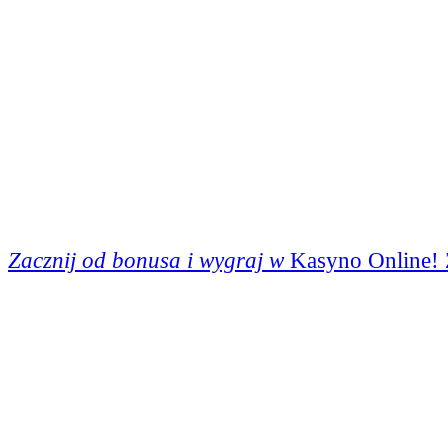
Zacznij od bonusa i wygraj w
Kasyno Online! Z