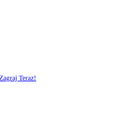
agraj Teraz!