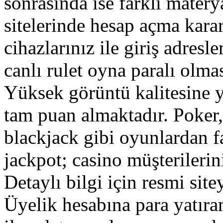
sonrasında ise farklı matery
sitelerinde hesap açma kara
cihazlarınız ile giriş adresle
canlı rulet oyna paralı olm
Yüksek görüntü kalitesine ye
tam puan almaktadır. Poker, 
blackjack gibi oyunlardan f
jackpot; casino müşterilerini
Detaylı bilgi için resmi sit
Üyelik hesabına para yatıran