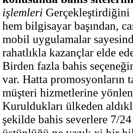
işlemleri
Gerçekleştirdiğini
hem bilgisayar başından, ca
mobil uygulamalar sayesinde
rahatlıkla kazançlar elde e
Birden fazla bahis seçeneği
var. Hatta promosyonların ta
müşteri hizmetlerine yönlen
Kuruldukları ülkeden aldıklar
şekilde bahis severlere 7/2
üstünlüğü ne yazık ҝi bir hil