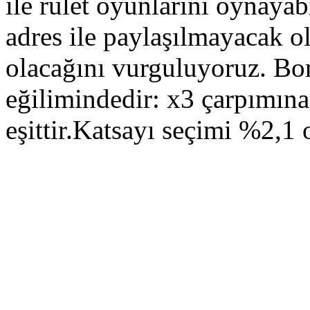
ile rulet oyunlarını oynayab
adres ile paylaşılmayacak o
olacağını vurguluyoruz. Bon
eğilimindedir: x3 çarpımına
eşittir.Katsayı seçimi %2,1 