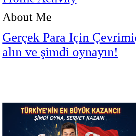
About Me
Gerçek Para Için Çevrimi
alın ve şimdi oynayın!