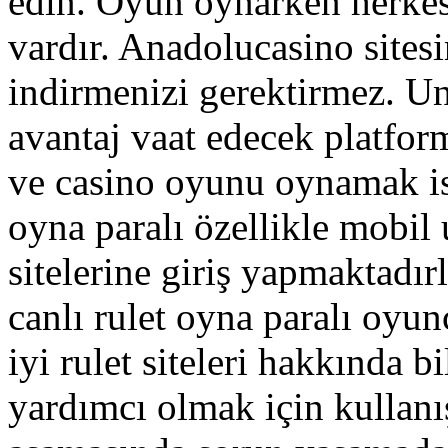
edin. Oyun oynarken herkes
vardır. Anadolucasino sites
indirmenizi gerektirmez. U
avantaj vaat edecek platfor
ve casino oyunu oynamak ist
oyna paralı özellikle mobil
sitelerine giriş yapmaktadırl
canlı rulet oyna paralı oyu
iyi rulet siteleri hakkında b
yardımcı olmak için kullanış