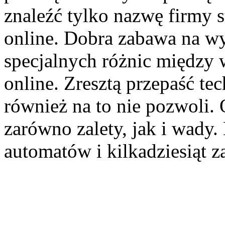
znaleźć tylko nazwę firmy
online. Dobra zabawa na wy
specjalnych różnic między 
online. Zresztą przepaść tec
również na to nie pozwoli.
zarówno zalety, jak i wady.
automatów i kilkadziesiąt 