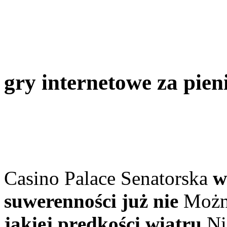
gry internetowe za pien
Casino Palace Senatorska
w
suwerenności już nie
Możn
jakiej prędkości wiatru
Ni