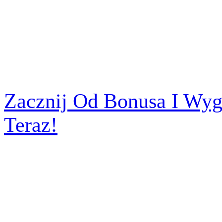
Zacznij Od Bonusa I Wyg
Teraz!